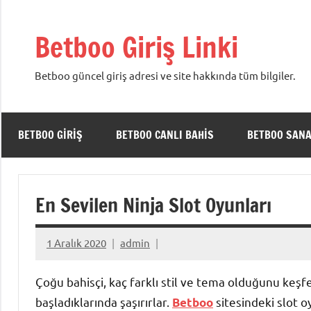
İçeriğe
geç
Betboo Giriş Linki
Betboo güncel giriş adresi ve site hakkında tüm bilgiler.
BETBOO GIRIŞ
BETBOO CANLI BAHIS
BETBOO SANA
En Sevilen Ninja Slot Oyunları
1 Aralık 2020
admin
Çoğu bahisçi, kaç farklı stil ve tema olduğunu keşfe
başladıklarında şaşırırlar.
sitesindeki slot o
Betboo