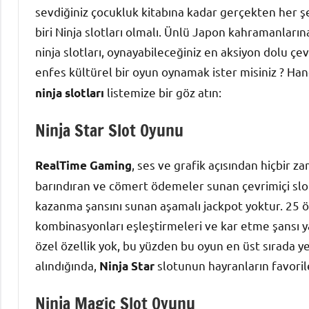
sevdiğiniz çocukluk kitabına kadar gerçekten her 
biri Ninja slotları olmalı. Ünlü Japon kahramanları
ninja slotları, oynayabileceğiniz en aksiyon dolu ç
enfes kültürel bir oyun oynamak ister misiniz ? Ha
listemize bir göz atın:
ninja slotları
Ninja Star Slot Oyunu
, ses ve grafik açısından hiçbir 
RealTime Gaming
barındıran ve cömert ödemeler sunan çevrimiçi slot 
kazanma şansını sunan aşamalı jackpot yoktur. 25 ö
kombinasyonları eşleştirmeleri ve kar etme şansı ya
özel özellik yok, bu yüzden bu oyun en üst sırada ye
alındığında,
slotunun hayranların favoriler
Ninja Star
Ninja Magic Slot Oyunu