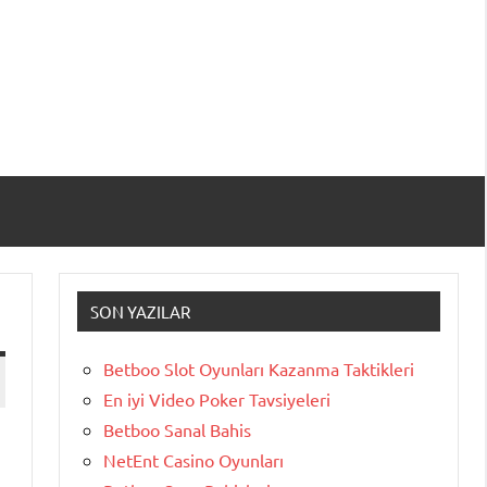
SON YAZILAR
Betboo Slot Oyunları Kazanma Taktikleri
En iyi Video Poker Tavsiyeleri
Betboo Sanal Bahis
NetEnt Casino Oyunları