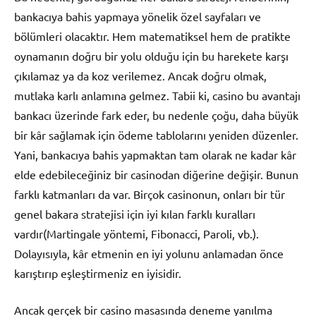
bankacıya bahis yapmaya yönelik özel sayfaları ve
bölümleri olacaktır. Hem matematiksel hem de pratikte
oynamanın doğru bir yolu olduğu için bu harekete karşı
çıkılamaz ya da koz verilemez. Ancak doğru olmak,
mutlaka karlı anlamına gelmez. Tabii ki, casino bu avantajı
bankacı üzerinde fark eder, bu nedenle çoğu, daha büyük
bir kâr sağlamak için ödeme tablolarını yeniden düzenler.
Yani, bankacıya bahis yapmaktan tam olarak ne kadar kâr
elde edebileceğiniz bir casinodan diğerine değişir. Bunun
farklı katmanları da var. Birçok casinonun, onları bir tür
genel bakara stratejisi için iyi kılan farklı kuralları
vardır(Martingale yöntemi, Fibonacci, Paroli, vb.).
Dolayısıyla, kâr etmenin en iyi yolunu anlamadan önce
karıştırıp eşleştirmeniz en iyisidir.
Ancak gerçek bir casino masasında deneme yanılma