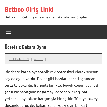
İçeriğe
Betboo Giriş Linki
geç
Betboo güncel giriş adresi ve site hakkında tüm bilgiler.
Ücretsiz Bakara Oyna
22 Ocak 2021
admin
Bir deste kartla oynanabilecek potansiyel olarak sonsuz
sayıda oyun vardır. Poker gibi bazıları beceri açısından
biraz talepkardır. Bununla birlikte, büyük çoğunluğu, saf
şansı bir bahisçinin başarmayı öğrenebileceği bazı
yetenekli oyunların karışımıyla birleştirir. Tüm yelpazeyi
düşündüğünüzde, bakara daha kolay olan bir kart