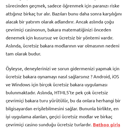
sürecinden geçmek, sadece öğrenmek için paranızı riske
attığınız birkaç tur alır. Bazıları bunu daha sonra karşılığını
alacak bir yatırım olarak adlandırır. Ancak aslında çoğu
çevrimiçi casinonun, bakara matematiğinizi önceden
denemek için kusursuz ve ücretsiz bir yöntemi vardır.
Aslında, ücretsiz bakara modlarının var olmasının nedeni
tam olarak budur.
Öyleyse, deneylerinizi ve sorun gidermenizi yapmak için
ücretsiz bakara oynamayı nasıl sağlarsınız ? Android, iOS
ve Windows için birçok ücretsiz bakara uygulaması
bulunmaktadır. Aslında, HTML5’te pek çok ücretsiz
çevrimiçi bakara turu yürütülür, bu da onlara herhangi bir
bilgisayardan erişilebilmesini sağlar. Bununla birlikte, en
iyi uygulama alanları, geçici ücretsiz modlar ve birkaç
çevrimiçi casino sunduğu ücretsiz turlardır.
Betboo giriş