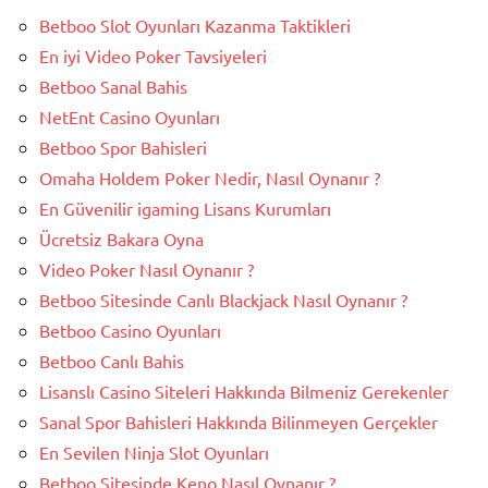
Betboo Slot Oyunları Kazanma Taktikleri
En iyi Video Poker Tavsiyeleri
Betboo Sanal Bahis
NetEnt Casino Oyunları
Betboo Spor Bahisleri
Omaha Holdem Poker Nedir, Nasıl Oynanır ?
En Güvenilir igaming Lisans Kurumları
Ücretsiz Bakara Oyna
Video Poker Nasıl Oynanır ?
Betboo Sitesinde Canlı Blackjack Nasıl Oynanır ?
Betboo Casino Oyunları
Betboo Canlı Bahis
Lisanslı Casino Siteleri Hakkında Bilmeniz Gerekenler
Sanal Spor Bahisleri Hakkında Bilinmeyen Gerçekler
En Sevilen Ninja Slot Oyunları
Betboo Sitesinde Keno Nasıl Oynanır ?