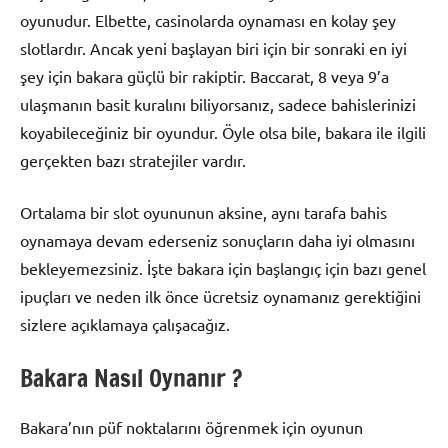
oyunudur. Elbette, casinolarda oynaması en kolay şey
slotlardır. Ancak yeni başlayan biri için bir sonraki en iyi
şey için bakara güçlü bir rakiptir. Baccarat, 8 veya 9’a
ulaşmanın basit kuralını biliyorsanız, sadece bahislerinizi
koyabileceğiniz bir oyundur. Öyle olsa bile, bakara ile ilgili
gerçekten bazı stratejiler vardır.
Ortalama bir slot oyununun aksine, aynı tarafa bahis
oynamaya devam ederseniz sonuçların daha iyi olmasını
bekleyemezsiniz. İşte bakara için başlangıç ​​için bazı genel
ipuçları ve neden ilk önce ücretsiz oynamanız gerektiğini
sizlere açıklamaya çalışacağız.
Bakara Nasıl Oynanır ?
Bakara’nın püf noktalarını öğrenmek için oyunun