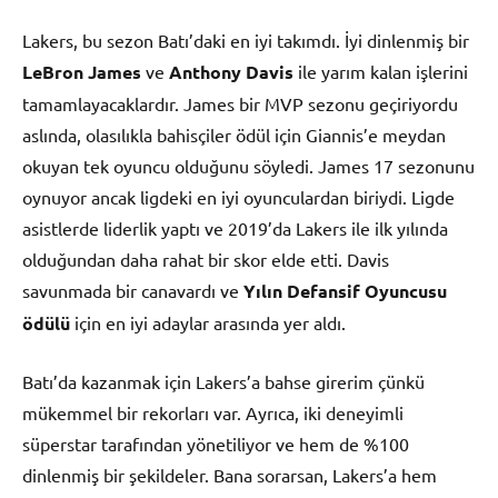
Lakers, bu sezon Batı’daki en iyi takımdı. İyi dinlenmiş bir
LeBron James
ve
Anthony Davis
ile yarım kalan işlerini
tamamlayacaklardır. James bir MVP sezonu geçiriyordu
aslında, olasılıkla bahisçiler ödül için Giannis’e meydan
okuyan tek oyuncu olduğunu söyledi. James 17 sezonunu
oynuyor ancak ligdeki en iyi oyunculardan biriydi. Ligde
asistlerde liderlik yaptı ve 2019’da Lakers ile ilk yılında
olduğundan daha rahat bir skor elde etti. Davis
savunmada bir canavardı ve
Yılın Defansif Oyuncusu
ödülü
için en iyi adaylar arasında yer aldı.
Batı’da kazanmak için Lakers’a bahse girerim çünkü
mükemmel bir rekorları var. Ayrıca, iki deneyimli
süperstar tarafından yönetiliyor ve hem de %100
dinlenmiş bir şekildeler. Bana sorarsan, Lakers’a hem