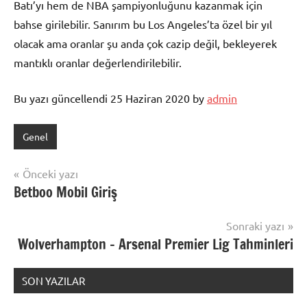
Batı’yı hem de NBA şampiyonluğunu kazanmak için
bahse girilebilir. Sanırım bu Los Angeles’ta özel bir yıl
olacak ama oranlar şu anda çok cazip değil, bekleyerek
mantıklı oranlar değerlendirilebilir.
Bu yazı güncellendi 25 Haziran 2020 by
admin
Genel
Yazı
Önceki yazı
Betboo Mobil Giriş
gezinmesi
Sonraki yazı
Wolverhampton – Arsenal Premier Lig Tahminleri
SON YAZILAR