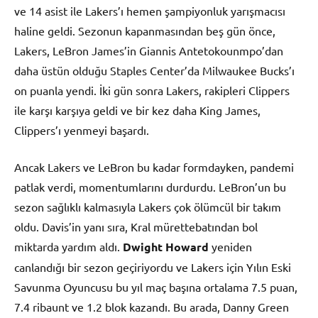
ve 14 asist ile Lakers’ı hemen şampiyonluk yarışmacısı
haline geldi. Sezonun kapanmasından beş gün önce,
Lakers, LeBron James’in Giannis Antetokounmpo’dan
daha üstün olduğu Staples Center’da Milwaukee Bucks’ı
on puanla yendi. İki gün sonra Lakers, rakipleri Clippers
ile karşı karşıya geldi ve bir kez daha King James,
Clippers’ı yenmeyi başardı.
Ancak Lakers ve LeBron bu kadar formdayken, pandemi
patlak verdi, momentumlarını durdurdu. LeBron’un bu
sezon sağlıklı kalmasıyla Lakers çok ölümcül bir takım
oldu. Davis’in yanı sıra, Kral mürettebatından bol
miktarda yardım aldı.
Dwight Howard
yeniden
canlandığı bir sezon geçiriyordu ve Lakers için Yılın Eski
Savunma Oyuncusu bu yıl maç başına ortalama 7.5 puan,
7.4 ribaunt ve 1.2 blok kazandı. Bu arada, Danny Green